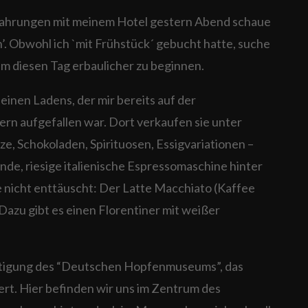
rfahrungen mit meinem Hotel gestern Abend schaue
ch’. Obwohl ich `mit Frühstück´ gebucht hatte, suche
um diesen Tag erbaulicher zu beginnen.
kleinen Ladens, der mir bereits auf der
rn aufgefallen war. Dort verkaufen sie unter
 Schokoladen, Spirituosen, Essigvariationen –
de, riesige italienische Espressomaschine hinter
 nicht enttäuscht: Der Latte Macchiato (Kaffee
Dazu gibt es einen Florentiner mit weißer
chtigung des “Deutschen Hopfenmuseums”, das
rt. Hier befinden wir uns im Zentrum des