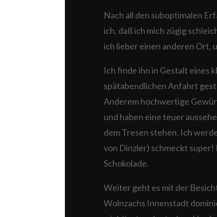
Nach all den suboptimalen E
ich, daß ich mich zügig schlei
ich lieber einen anderen Ort, 
Ich finde ihn in Gestalt eines 
spätabendlichen Anfahrt geste
Anderem hochwertige Gewürze,
und haben eine teuer aussehen
dem Tresen stehen. Ich werde
von Dinzler) schmeckt super! 
Schokolade.
Weiter geht es mit der Besi
Wolnzachs Innenstadt dominie