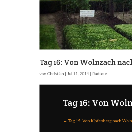
Tag 16: Von Wolnzach na
von
Christian
|
Jul 11, 2014
|
Radtour
Tag 16: Von Wol
←
Tag 15: Von Kipfenberg nach Wol